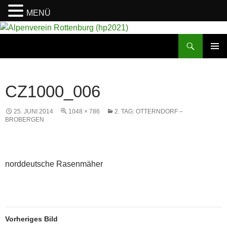
MENÜ
Suchen
Alpenverein Rottenburg (hp2021)
ZUM
PRIMÄR
INHALT
MENÜ
SPRINGEN
CZ1000_006
25. JUNI 2014
1048 × 786
2. TAG: OTTERNDORF –
BROBERGEN
norddeutsche Rasenmäher
Vorheriges Bild