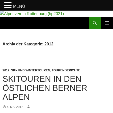
MENÜ
Suchen
Alpenverein Rottenburg (hp2021)
ZUM
PRIMÄR
INHALT
MENÜ
SPRINGEN
Archiv der Kategorie: 2012
2012
,
SKI- UND WINTERTOUREN
,
TOURENBERICHTE
SKITOUREN IN DEN
ÖSTLICHEN BERNER
ALPEN
4. MAI 2012