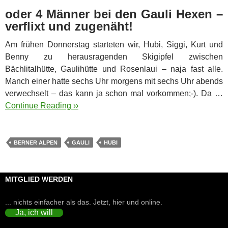
oder 4 Männer bei den Gauli Hexen –
verflixt und zugenäht!
Am frühen Donnerstag starteten wir, Hubi, Siggi, Kurt und
Benny zu herausragenden Skigipfel zwischen
Bächlitalhütte, Gaulihütte und Rosenlaui – naja fast alle.
Manch einer hatte sechs Uhr morgens mit sechs Uhr abends
verwechselt – das kann ja schon mal vorkommen;-). Da …
Continue Reading ››
BERNER ALPEN
GAULI
HUBI
MITGLIED WERDEN
... nichts einfacher als das. Jetzt, hier und online.
Ja, ich will