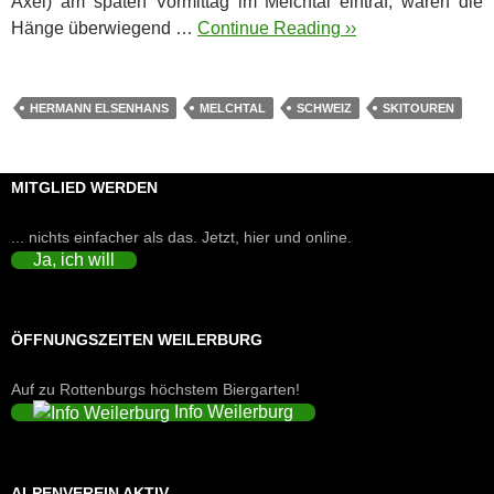
Axel) am späten Vormittag im Melchtal eintraf, waren die
Hänge überwiegend …
Continue Reading ››
HERMANN ELSENHANS
MELCHTAL
SCHWEIZ
SKITOUREN
MITGLIED WERDEN
... nichts einfacher als das. Jetzt, hier und online.
Ja, ich will
ÖFFNUNGSZEITEN WEILERBURG
Auf zu Rottenburgs höchstem Biergarten!
Info Weilerburg
ALPENVEREIN AKTIV