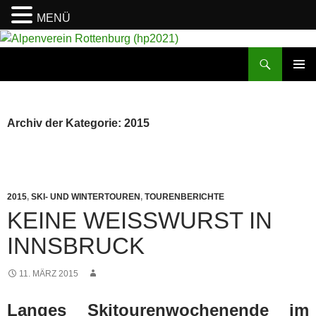
MENÜ
Suchen
Alpenverein Rottenburg (hp2021)
ZUM
PRIMÄR
INHALT
MENÜ
SPRINGEN
Archiv der Kategorie: 2015
2015
,
SKI- UND WINTERTOUREN
,
TOURENBERICHTE
KEINE WEISSWURST IN I
NNSBRUCK
11. MÄRZ 2015
Langes Skitourenwochenende im