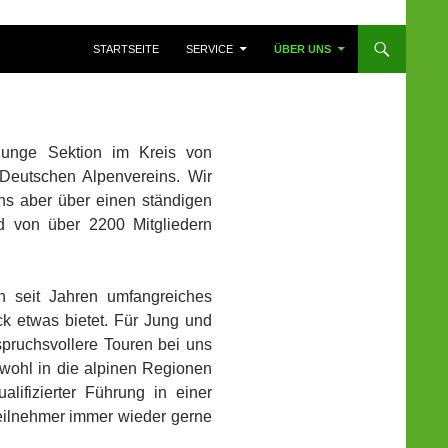
ZUM INHALT SPRINGEN
STARTSEITE
SERVICE
ÜBER UNS
 junge Sektion im Kreis von
Deutschen Alpenvereins. Wir
ns aber über einen ständigen
nd von über 2200 Mitgliedern
n seit Jahren umfangreiches
k etwas bietet. Für Jung und
pruchsvollere Touren bei uns
sowohl in die alpinen Regionen
lifizierter Führung in einer
Teilnehmer immer wieder gerne