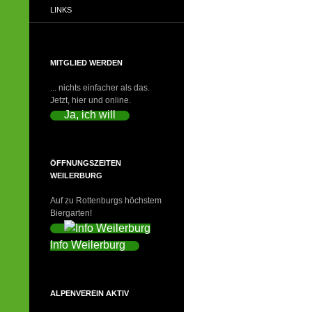
LINKS
MITGLIED WERDEN
... nichts einfacher als das.
Jetzt, hier und online.
Ja, ich will
ÖFFNUNGSZEITEN
WEILERBURG
Auf zu Rottenburgs höchstem
Biergarten!
Info Weilerburg
ALPENVEREIN AKTIV