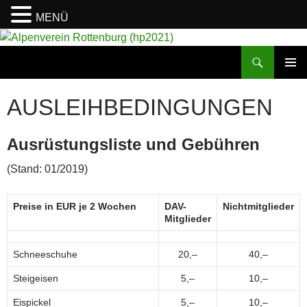
MENÜ
Suchen
Alpenverein Rottenburg (hp2021)
ZUM
PRIMÄR
INHALT
MENÜ
AUSLEIHBEDINGUNGEN
SPRINGEN
Ausrüstungsliste und Gebühren
(Stand: 01/2019)
Preise in EUR je 2 Wochen
DAV-
Nichtmitglieder
Mitglieder
Schneeschuhe
20,–
40,–
Steigeisen
5,–
10,–
Eispickel
5,–
10,–