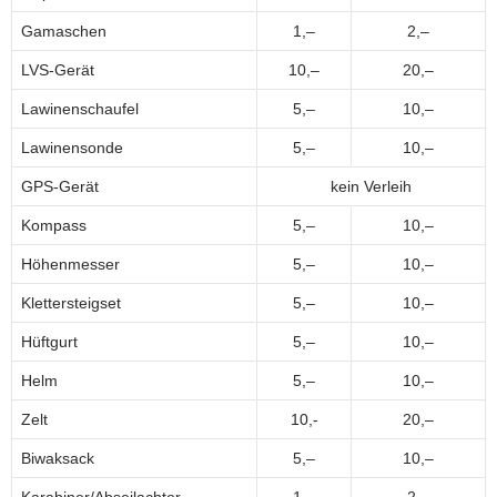
Gamaschen
1,–
2,–
LVS-Gerät
10,–
20,–
Lawinenschaufel
5,–
10,–
Lawinensonde
5,–
10,–
GPS-Gerät
kein Verleih
Kompass
5,–
10,–
Höhenmesser
5,–
10,–
Klettersteigset
5,–
10,–
Hüftgurt
5,–
10,–
Helm
5,–
10,–
Zelt
10,-
20,–
Biwaksack
5,–
10,–
Karabiner/Abseilachter
1,–
2,–