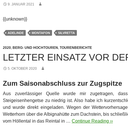
9. JANUAR 2021
{{unknown}}
ADELINDE
MONTAFON
SILVRETTA
2020
,
BERG- UND HOCHTOUREN
,
TOURENBERICHTE
LETZTER EINSATZ VOR D
5. OKTOBER 2020
Zum Saisonabschluss zur Zugspitze
Aus zuverlässiger Quelle wurde mir zugetragen, das
Steigeisenhengetse zu niedrig ist. Also habe ich kurzentsc
und wurde direkt eingeladen.
Wegen der Wettervorhersage
Wetterhorn über die Albignahütte zum Dachstein, bis schließl
vom Höllental in das Reintal in …
Continue Reading ››