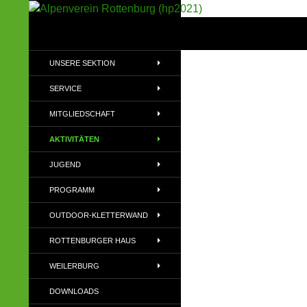
Suchen
Alpenverein Rottenburg (hp2021)
Sektion im Deutschen Alpenverein
UNSERE SEKTION
(DAV)
SERVICE
MITGLIEDSCHAFT
AKTIVITÄTEN
JUGEND
PROGRAMM
OUTDOOR-KLETTERWAND
ROTTENBURGER HAUS
WEILERBURG
DOWNLOADS