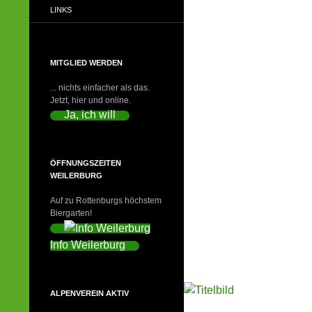
LINKS
MITGLIED WERDEN
... nichts einfacher als das.
Jetzt, hier und online.
Ja, ich will
ÖFFNUNGSZEITEN
WEILERBURG
Auf zu Rottenburgs höchstem
Biergarten!
Info Weilerburg
ALPENVEREIN AKTIV