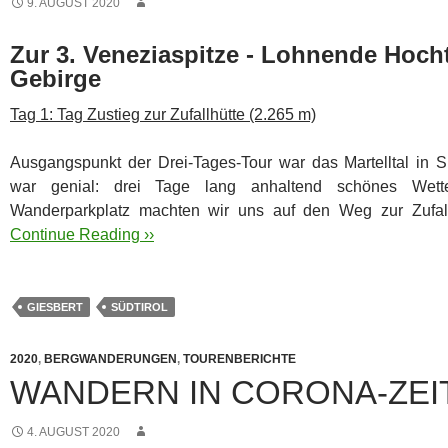
9. AUGUST 2020
Zur 3. Veneziaspitze - Lohnende Hocht
Gebirge
Tag 1: Tag Zustieg zur Zufallhütte (2.265 m)
Ausgangspunkt der Drei-Tages-Tour war das Martelltal in S
war genial: drei Tage lang anhaltend schönes Wett
Wanderparkplatz machten wir uns auf den Weg zur Zufal
Continue Reading ››
GIESBERT
SÜDTIROL
2020
,
BERGWANDERUNGEN
,
TOURENBERICHTE
WANDERN IN CORONA-ZEI
4. AUGUST 2020