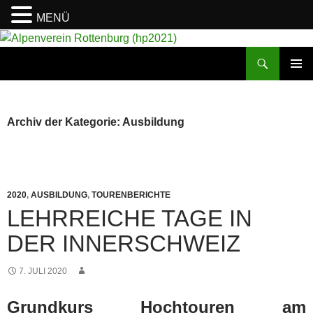
MENÜ
Suchen
Alpenverein Rottenburg (hp2021)
ZUM
PRIMÄR
INHALT
MENÜ
SPRINGEN
Archiv der Kategorie: Ausbildung
2020
,
AUSBILDUNG
,
TOURENBERICHTE
LEHRREICHE TAGE IN
DER INNERSCHWEIZ
7. JULI 2020
Grundkurs Hochtouren am