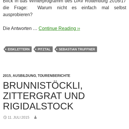
Blick in das Winterprogramm des DAV Rottenburg 2016/17
die Frage: Warum nicht es einfach mal selbst
ausprobieren?
Die Antworten …
Continue Reading ››
EISKLETTERN
PITZTAL
SEBASTIAN TRUFFNER
2015
,
AUSBILDUNG
,
TOURENBERICHTE
BRUNNISTÖCKLI,
ZITTERGRAT UND
RIGIDALSTOCK
11. JULI 2015