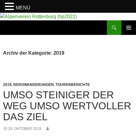
MENÜ
Suchen
Alpenverein Rottenburg (hp2021)
ZUM
PRIMÄR
INHALT
MENÜ
SPRINGEN
Archiv der Kategorie: 2019
2019
,
BERGWANDERUNGEN
,
TOURENBERICHTE
UMSO STEINIGER DER
WEG UMSO WERTVOLLER
DAS ZIEL
29. OKTOBER 2019