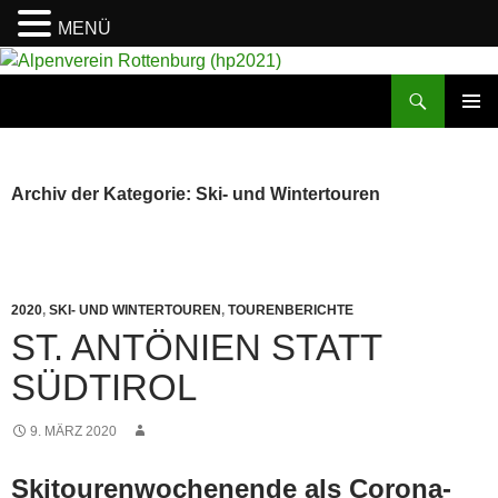
MENÜ
Suchen
Alpenverein Rottenburg (hp2021)
ZUM
PRIMÄR
INHALT
MENÜ
SPRINGEN
Archiv der Kategorie: Ski- und Wintertouren
2020
,
SKI- UND WINTERTOUREN
,
TOURENBERICHTE
ST. ANTÖNIEN STATT
SÜDTIROL
9. MÄRZ 2020
Skitourenwochenende als Corona-