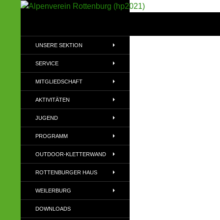
Suchen
Alpenverein Rottenburg (hp2021)
Sektion im Deutschen Alpenverein
UNSERE SEKTION
(DAV)
SERVICE
MITGLIEDSCHAFT
AKTIVITÄTEN
JUGEND
PROGRAMM
OUTDOOR-KLETTERWAND
ROTTENBURGER HAUS
WEILERBURG
DOWNLOADS