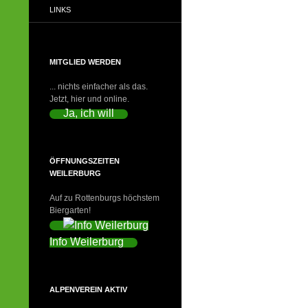
LINKS
MITGLIED WERDEN
... nichts einfacher als das.
Jetzt, hier und online.
Ja, ich will
ÖFFNUNGSZEITEN
WEILERBURG
Auf zu Rottenburgs höchstem
Biergarten!
Info Weilerburg
ALPENVEREIN AKTIV