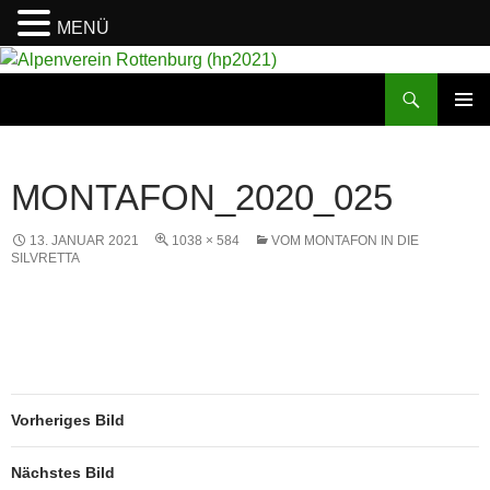
MENÜ
Suchen
Alpenverein Rottenburg (hp2021)
ZUM
PRIMÄR
INHALT
MENÜ
SPRINGEN
MONTAFON_2020_025
13. JANUAR 2021
1038 × 584
VOM MONTAFON IN DIE
SILVRETTA
Vorheriges Bild
Nächstes Bild