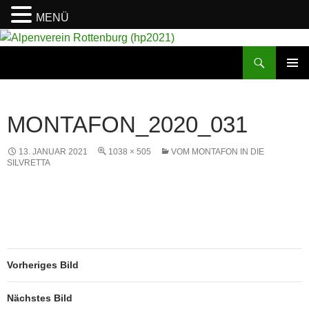
MENÜ
Suchen
Alpenverein Rottenburg (hp2021)
ZUM
PRIMÄR
INHALT
MENÜ
SPRINGEN
MONTAFON_2020_031
13. JANUAR 2021
1038 × 505
VOM MONTAFON IN DIE
SILVRETTA
Vorheriges Bild
Nächstes Bild