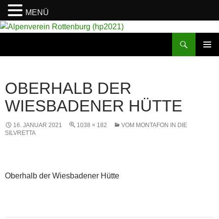
MENÜ
Suchen
Alpenverein Rottenburg (hp2021)
ZUM
PRIMÄR
INHALT
MENÜ
SPRINGEN
OBERHALB DER
WIESBADENER HÜTTE
16. JANUAR 2021
1038 × 182
VOM MONTAFON IN DIE
SILVRETTA
Oberhalb der Wiesbadener Hütte