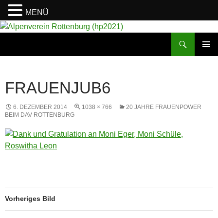
MENÜ
Suchen
Alpenverein Rottenburg (hp2021)
ZUM
PRIMÄR
INHALT
MENÜ
SPRINGEN
FRAUENJUB6
6. DEZEMBER 2014
1038 × 766
20 JAHRE FRAUENPOWER
BEIM DAV ROTTENBURG
Vorheriges Bild