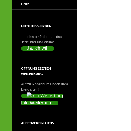
LINKS
MITGLIED WERDEN
... nichts einfacher als das.
Jetzt, hier und online.
Ja, ich will
ÖFFNUNGSZEITEN
WEILERBURG
Auf zu Rottenburgs höchstem
Biergarten!
Info Weilerburg
ALPENVEREIN AKTIV