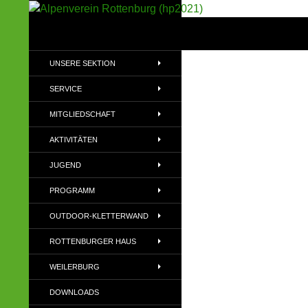
Suchen
Alpenverein Rottenburg (hp2021)
Sektion im Deutschen Alpenverein
UNSERE SEKTION
(DAV)
SERVICE
MITGLIEDSCHAFT
AKTIVITÄTEN
JUGEND
PROGRAMM
OUTDOOR-KLETTERWAND
ROTTENBURGER HAUS
WEILERBURG
DOWNLOADS