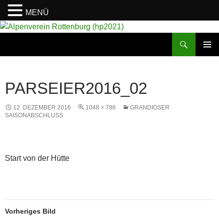
MENÜ
Suchen
Alpenverein Rottenburg (hp2021)
ZUM
PRIMÄR
INHALT
MENÜ
SPRINGEN
PARSEIER2016_02
12. DEZEMBER 2016
1048 × 786
GRANDIOSER
SAISONABSCHLUSS
Start von der Hütte
Vorheriges Bild