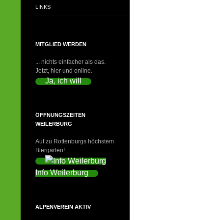
LINKS
MITGLIED WERDEN
... nichts einfacher als das.
Jetzt, hier und online.
Ja, ich will
ÖFFNUNGSZEITEN
WEILERBURG
Auf zu Rottenburgs höchstem
Biergarten!
Info Weilerburg
ALPENVEREIN AKTIV