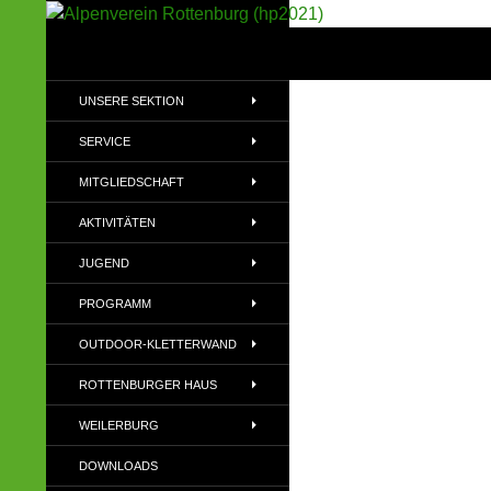
Suchen
Alpenverein Rottenburg (hp2021)
Sektion im Deutschen Alpenverein
UNSERE SEKTION
(DAV)
SERVICE
MITGLIEDSCHAFT
AKTIVITÄTEN
JUGEND
PROGRAMM
OUTDOOR-KLETTERWAND
ROTTENBURGER HAUS
WEILERBURG
DOWNLOADS