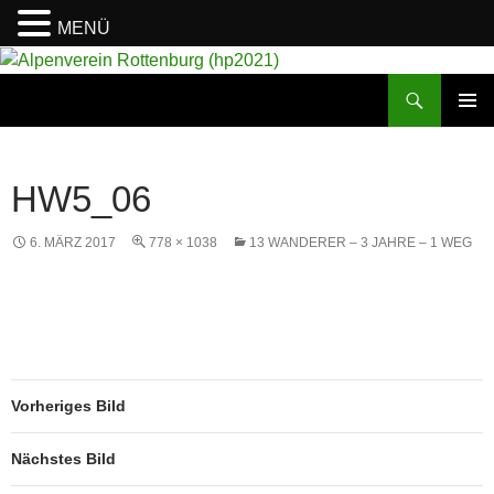
MENÜ
Suchen
Alpenverein Rottenburg (hp2021)
ZUM
PRIMÄR
INHALT
MENÜ
SPRINGEN
HW5_06
6. MÄRZ 2017
778 × 1038
13 WANDERER – 3 JAHRE – 1 WEG
Vorheriges Bild
Nächstes Bild