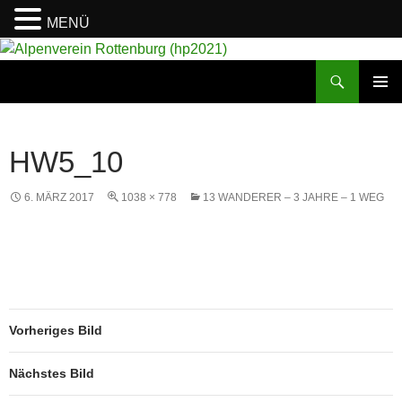
MENÜ
Suchen
Alpenverein Rottenburg (hp2021)
ZUM
PRIMÄR
INHALT
MENÜ
SPRINGEN
HW5_10
6. MÄRZ 2017
1038 × 778
13 WANDERER – 3 JAHRE – 1 WEG
Vorheriges Bild
Nächstes Bild