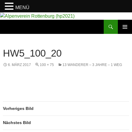
MENÜ
Suchen
Alpenverein Rottenburg (hp2021)
ZUM
PRIMÄR
INHALT
MENÜ
SPRINGEN
HW5_100_20
6. MÄRZ 2017
100 × 75
13 WANDERER – 3 JAHRE – 1 WEG
Vorheriges Bild
Nächstes Bild