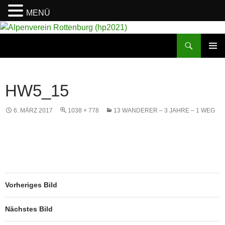
MENÜ
Suchen
Alpenverein Rottenburg (hp2021)
ZUM
PRIMÄR
INHALT
MENÜ
SPRINGEN
HW5_15
6. MÄRZ 2017
1038 × 778
13 WANDERER – 3 JAHRE – 1 WEG
Vorheriges Bild
Nächstes Bild