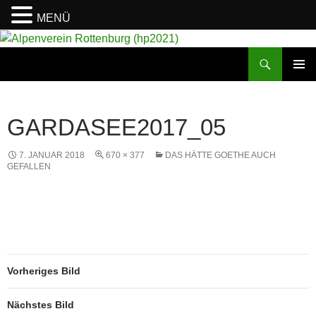
MENÜ
Suchen
Alpenverein Rottenburg (hp2021)
ZUM
PRIMÄR
INHALT
MENÜ
SPRINGEN
GARDASEE2017_05
7. JANUAR 2018
670 × 377
DAS HÄTTE GOETHE AUCH
GEFALLEN
Vorheriges Bild
Nächstes Bild