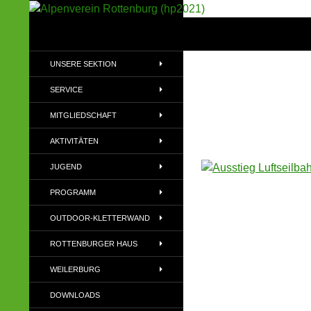
Suchen
Alpenverein Rottenburg (hp2021)
Sektion im Deutschen Alpenverein
UNSERE SEKTION
(DAV)
SERVICE
MITGLIEDSCHAFT
AKTIVITÄTEN
JUGEND
PROGRAMM
OUTDOOR-KLETTERWAND
ROTTENBURGER HAUS
WEILERBURG
DOWNLOADS