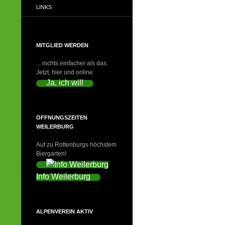
LINKS
MITGLIED WERDEN
... nichts einfacher als das.
Jetzt, hier und online.
Ja, ich will
ÖFFNUNGSZEITEN
WEILERBURG
Auf zu Rottenburgs höchstem
Biergarten!
Info Weilerburg
ALPENVEREIN AKTIV