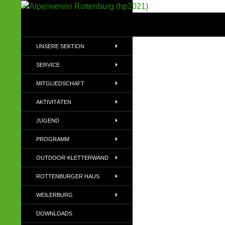
Suchen
Alpenverein Rottenburg (hp2021)
Sektion im Deutschen Alpenverein
UNSERE SEKTION
(DAV)
SERVICE
MITGLIEDSCHAFT
AKTIVITÄTEN
JUGEND
PROGRAMM
OUTDOOR-KLETTERWAND
ROTTENBURGER HAUS
WEILERBURG
DOWNLOADS