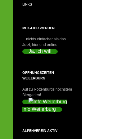
LINKS
MITGLIED WERDEN
... nichts einfacher als das.
Jetzt, hier und online.
Ja, ich will
ÖFFNUNGSZEITEN
WEILERBURG
Auf zu Rottenburgs höchstem
Biergarten!
Info Weilerburg
ALPENVEREIN AKTIV