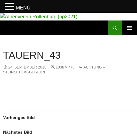
MENÜ
Suchen
Alpenverein Rottenburg (hp2021)
ZUM
PRIMÄR
INHALT
MENÜ
SPRINGEN
TAUERN_43
24. SEPTEMBER 2018
1038 × 778
ACHTUNG –
STEINSCHLAGGEFAHR!
Vorheriges Bild
Nächstes Bild