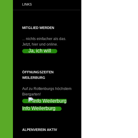
LINKS
MITGLIED WERDEN
... nichts einfacher als das.
Jetzt, hier und online.
Ja, ich will
ÖFFNUNGSZEITEN
WEILERBURG
Auf zu Rottenburgs höchstem
Biergarten!
Info Weilerburg
ALPENVEREIN AKTIV