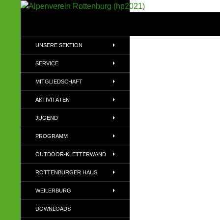
Suchen
Alpenverein Rottenburg (hp2021)
Sektion im Deutschen Alpenverein
UNSERE SEKTION
(DAV)
SERVICE
MITGLIEDSCHAFT
AKTIVITÄTEN
JUGEND
PROGRAMM
OUTDOOR-KLETTERWAND
ROTTENBURGER HAUS
WEILERBURG
DOWNLOADS