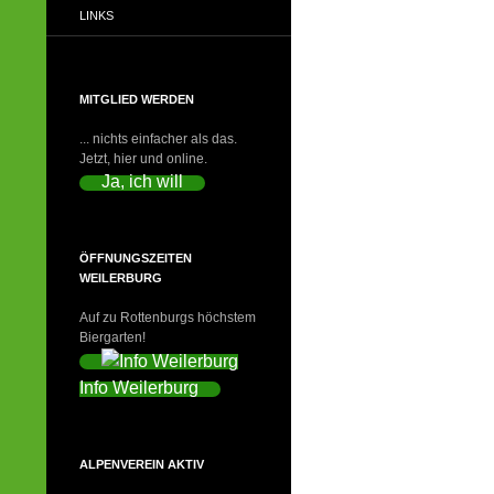
LINKS
MITGLIED WERDEN
... nichts einfacher als das.
Jetzt, hier und online.
Ja, ich will
ÖFFNUNGSZEITEN
WEILERBURG
Auf zu Rottenburgs höchstem
Biergarten!
Info Weilerburg
ALPENVEREIN AKTIV