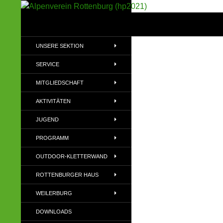
Suchen
Alpenverein Rottenburg (hp2021)
Sektion im Deutschen Alpenverein
UNSERE SEKTION
(DAV)
SERVICE
MITGLIEDSCHAFT
AKTIVITÄTEN
JUGEND
PROGRAMM
OUTDOOR-KLETTERWAND
ROTTENBURGER HAUS
WEILERBURG
DOWNLOADS