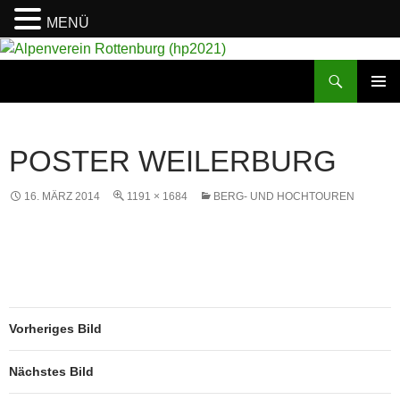
MENÜ
Suchen
Alpenverein Rottenburg (hp2021)
ZUM
PRIMÄR
INHALT
MENÜ
SPRINGEN
POSTER WEILERBURG
16. MÄRZ 2014
1191 × 1684
BERG- UND HOCHTOUREN
Vorheriges Bild
Nächstes Bild