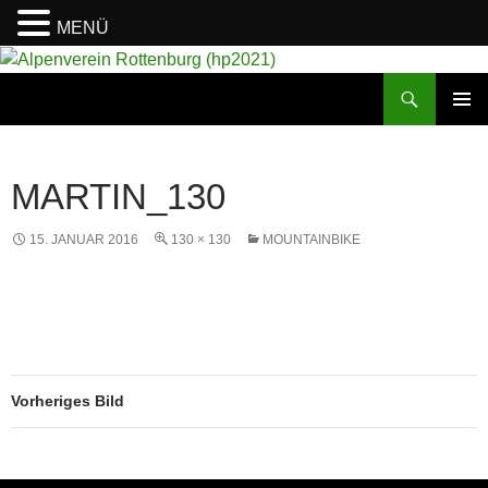
MENÜ
Suchen
Alpenverein Rottenburg (hp2021)
ZUM
PRIMÄR
INHALT
MENÜ
SPRINGEN
MARTIN_130
15. JANUAR 2016
130 × 130
MOUNTAINBIKE
Vorheriges Bild