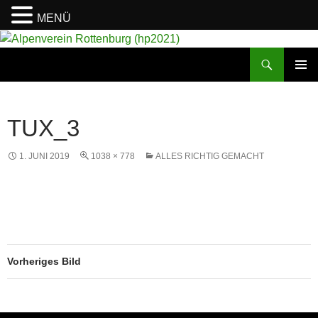
MENÜ
Suchen
Alpenverein Rottenburg (hp2021)
ZUM
PRIMÄR
INHALT
MENÜ
SPRINGEN
TUX_3
1. JUNI 2019
1038 × 778
ALLES RICHTIG GEMACHT
Vorheriges Bild