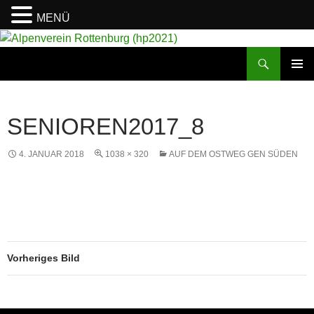
MENÜ
Suchen
Alpenverein Rottenburg (hp2021)
ZUM
PRIMÄR
INHALT
MENÜ
SPRINGEN
SENIOREN2017_8
4. JANUAR 2018
1038 × 320
AUF DEM OSTWEG GEN SÜDEN
Vorheriges Bild