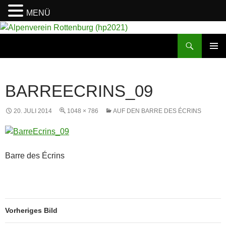
MENÜ
Suchen
Alpenverein Rottenburg (hp2021)
ZUM
PRIMÄR
INHALT
MENÜ
SPRINGEN
BARREECRINS_09
20. JULI 2014
1048 × 786
AUF DEN BARRE DES ÉCRINS
Barre des Écrins
Vorheriges Bild