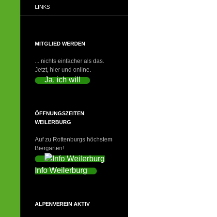
LINKS
MITGLIED WERDEN
... nichts einfacher als das.
Jetzt, hier und online.
Ja, ich will
ÖFFNUNGSZEITEN
WEILERBURG
Auf zu Rottenburgs höchstem
Biergarten!
Info Weilerburg
ALPENVEREIN AKTIV