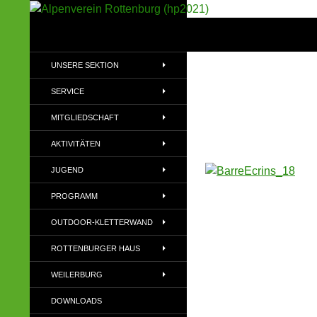
Suchen
Alpenverein Rottenburg (hp2021)
Sektion im Deutschen Alpenverein
UNSERE SEKTION
(DAV)
SERVICE
MITGLIEDSCHAFT
AKTIVITÄTEN
JUGEND
PROGRAMM
OUTDOOR-KLETTERWAND
ROTTENBURGER HAUS
WEILERBURG
DOWNLOADS