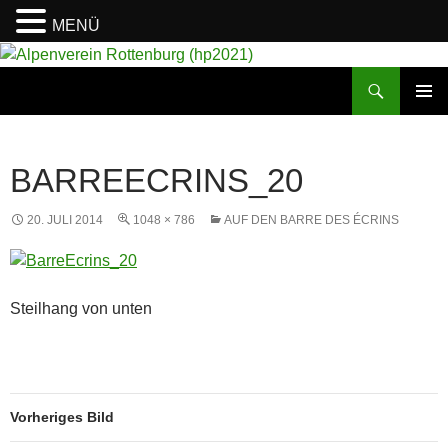
MENÜ
Suchen
Alpenverein Rottenburg (hp2021)
ZUM
PRIMÄR
INHALT
MENÜ
SPRINGEN
BARREECRINS_20
20. JULI 2014
1048 × 786
AUF DEN BARRE DES ÉCRINS
Steilhang von unten
Vorheriges Bild