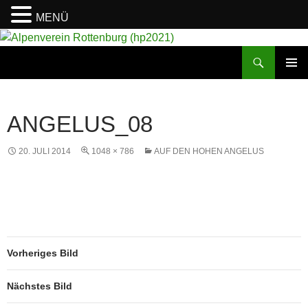
MENÜ
Suchen
Alpenverein Rottenburg (hp2021)
ZUM
PRIMÄR
INHALT
MENÜ
SPRINGEN
ANGELUS_08
20. JULI 2014
1048 × 786
AUF DEN HOHEN ANGELUS
Vorheriges Bild
Nächstes Bild