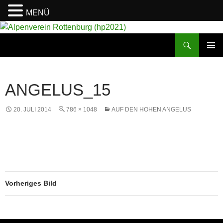
MENÜ
Suchen
Alpenverein Rottenburg (hp2021)
ZUM
PRIMÄR
INHALT
MENÜ
SPRINGEN
ANGELUS_15
20. JULI 2014
786 × 1048
AUF DEN HOHEN ANGELUS
Vorheriges Bild