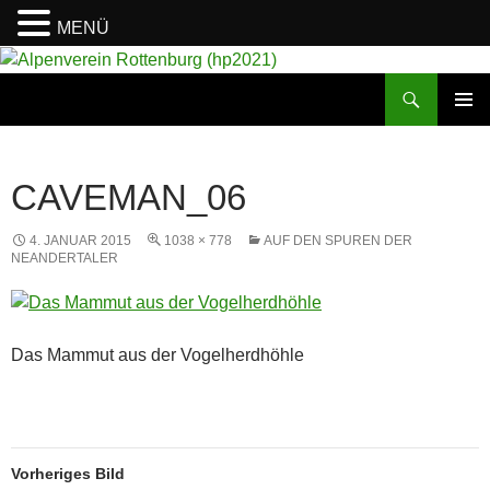
MENÜ
Suchen
Alpenverein Rottenburg (hp2021)
ZUM
PRIMÄR
INHALT
MENÜ
SPRINGEN
CAVEMAN_06
4. JANUAR 2015
1038 × 778
AUF DEN SPUREN DER
NEANDERTALER
Das Mammut aus der Vogelherdhöhle
Vorheriges Bild