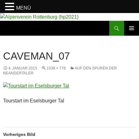
MENÜ
Suchen
Alpenverein Rottenburg (hp2021)
ZUM
PRIMÄR
INHALT
MENÜ
SPRINGEN
CAVEMAN_07
4. JANUAR 2015
1038 × 778
AUF DEN SPUREN DER
NEANDERTALER
Tourstart im Eselsburger Tal
Vorheriges Bild