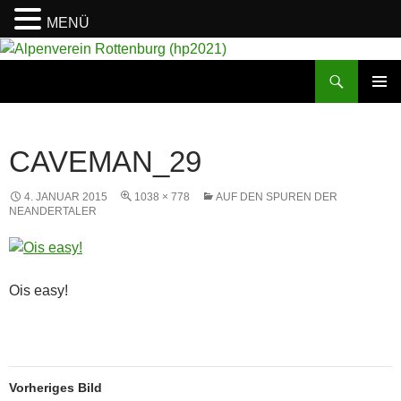
MENÜ
Suchen
Alpenverein Rottenburg (hp2021)
ZUM
PRIMÄR
INHALT
MENÜ
SPRINGEN
CAVEMAN_29
4. JANUAR 2015
1038 × 778
AUF DEN SPUREN DER
NEANDERTALER
Ois easy!
Vorheriges Bild