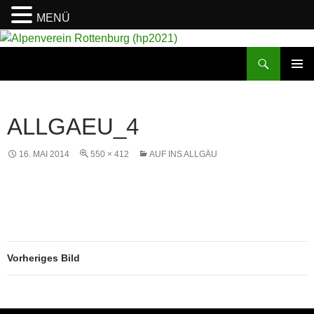
MENÜ
Suchen
Alpenverein Rottenburg (hp2021)
ZUM
PRIMÄR
INHALT
MENÜ
SPRINGEN
ALLGAEU_4
16. MAI 2014
550 × 412
AUF INS ALLGÄU
Vorheriges Bild