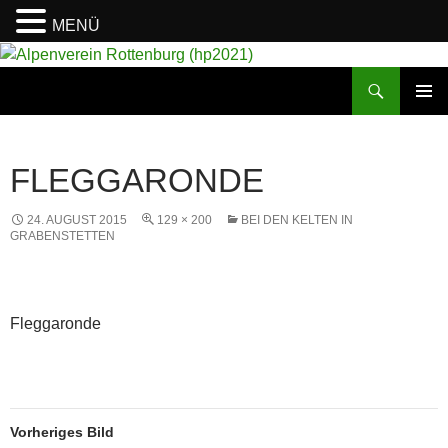
MENÜ
Suchen
Alpenverein Rottenburg (hp2021)
ZUM
PRIMÄR
INHALT
MENÜ
SPRINGEN
FLEGGARONDE
24. AUGUST 2015
129 × 200
BEI DEN KELTEN IN
GRABENSTETTEN
Fleggaronde
Vorheriges Bild