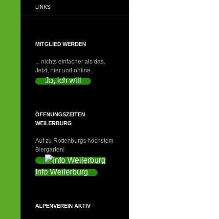
LINKS
MITGLIED WERDEN
... nichts einfacher als das.
Jetzt, hier und online.
Ja, ich will
ÖFFNUNGSZEITEN
WEILERBURG
Auf zu Rottenburgs höchstem
Biergarten!
Info Weilerburg
ALPENVEREIN AKTIV