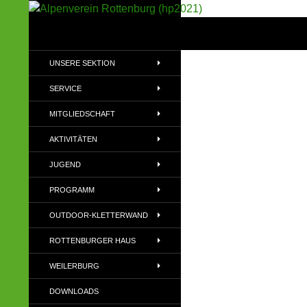
Suchen
Alpenverein Rottenburg (hp2021)
Sektion im Deutschen Alpenverein
UNSERE SEKTION
(DAV)
SERVICE
MITGLIEDSCHAFT
AKTIVITÄTEN
JUGEND
PROGRAMM
OUTDOOR-KLETTERWAND
ROTTENBURGER HAUS
WEILERBURG
DOWNLOADS