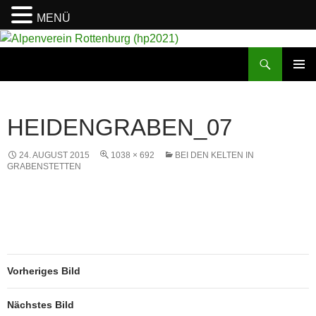
MENÜ
Suchen
Alpenverein Rottenburg (hp2021)
ZUM
PRIMÄR
INHALT
MENÜ
SPRINGEN
HEIDENGRABEN_07
24. AUGUST 2015
1038 × 692
BEI DEN KELTEN IN
GRABENSTETTEN
Vorheriges Bild
Nächstes Bild