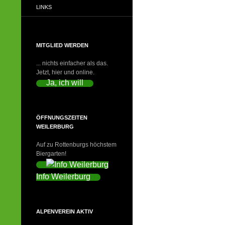
LINKS
MITGLIED WERDEN
... nichts einfacher als das.
Jetzt, hier und online.
Ja, ich will
ÖFFNUNGSZEITEN
WEILERBURG
Auf zu Rottenburgs höchstem
Biergarten!
Info Weilerburg
ALPENVEREIN AKTIV