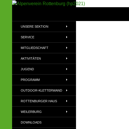
Suchen
Alpenverein Rottenburg (hp2021)
Sektion im Deutschen Alpenverein
UNSERE SEKTION
(DAV)
SERVICE
MITGLIEDSCHAFT
AKTIVITÄTEN
JUGEND
PROGRAMM
OUTDOOR-KLETTERWAND
ROTTENBURGER HAUS
WEILERBURG
DOWNLOADS