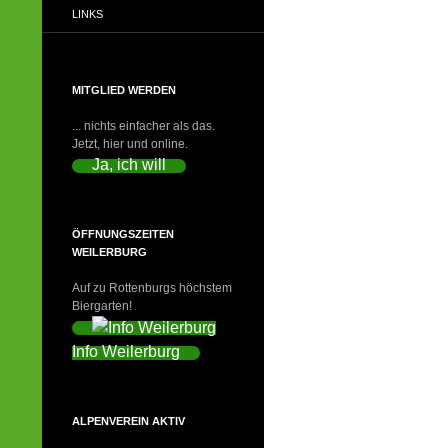
LINKS
MITGLIED WERDEN
... nichts einfacher als das.
Jetzt, hier und online.
Ja, ich will
ÖFFNUNGSZEITEN
WEILERBURG
Auf zu Rottenburgs höchstem
Biergarten!
Info Weilerburg
ALPENVEREIN AKTIV