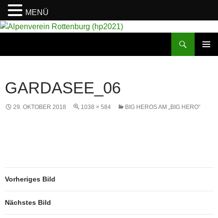
MENÜ
Suchen
Alpenverein Rottenburg (hp2021)
ZUM
PRIMÄR
INHALT
MENÜ
SPRINGEN
GARDASEE_06
29. OKTOBER 2018
1038 × 584
BIG HEROS AM „BIG HERO“
Vorheriges Bild
Nächstes Bild