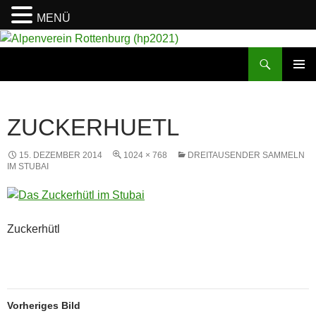
MENÜ
Suchen
Alpenverein Rottenburg (hp2021)
ZUM
PRIMÄR
INHALT
MENÜ
SPRINGEN
ZUCKERHUETL
15. DEZEMBER 2014
1024 × 768
DREITAUSENDER SAMMELN
IM STUBAI
Zuckerhütl
Vorheriges Bild