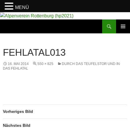
MENÜ
Suchen
Alpenverein Rottenburg (hp2021)
ZUM
PRIMÄR
INHALT
MENÜ
SPRINGEN
FEHLATAL013
16. MAI 2014
550 × 825
DURCH DAS TEUFELSTOR UND IN
DAS FEHLATAL
Vorheriges Bild
Nächstes Bild