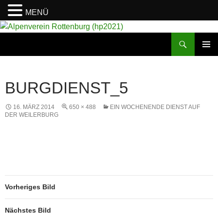
MENÜ
Suchen
Alpenverein Rottenburg (hp2021)
ZUM
PRIMÄR
INHALT
MENÜ
SPRINGEN
BURGDIENST_5
16. MÄRZ 2014
650 × 488
EIN WOCHENENDE DIENST AUF
DER WEILERBURG
Vorheriges Bild
Nächstes Bild