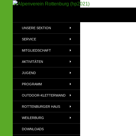
Suchen
Alpenverein Rottenburg (hp2021)
Sektion im Deutschen Alpenverein
UNSERE SEKTION
(DAV)
SERVICE
MITGLIEDSCHAFT
AKTIVITÄTEN
JUGEND
PROGRAMM
OUTDOOR-KLETTERWAND
ROTTENBURGER HAUS
WEILERBURG
DOWNLOADS