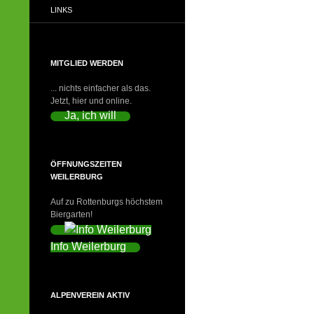
LINKS
MITGLIED WERDEN
... nichts einfacher als das.
Jetzt, hier und online.
Ja, ich will
ÖFFNUNGSZEITEN
WEILERBURG
Auf zu Rottenburgs höchstem
Biergarten!
Info Weilerburg
ALPENVEREIN AKTIV